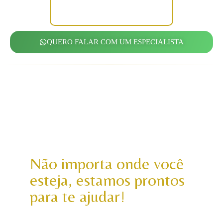
Estaremos ao seu lado do início ao
fim, garantindo seus direitos com
firmeza, clareza e compromisso.
QUERO FALAR COM UM ESPECIALISTA
ATENDEMOS EM TODO
O BRASIL
Não importa onde você
esteja, estamos prontos
para te ajudar!
Prestamos assessoria jurídica trabalhista
exclusiva
para empregados
, com foco na defesa dos seus