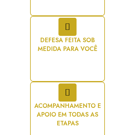
entender bem o que aconteceu e
encontrar o melhor caminho para
resolver.
DEFESA FEITA SOB
MEDIDA PARA VOCÊ
Cada pessoa tem uma história. Por
isso, criamos uma estratégia única,
pensada especialmente para o seu
caso.
ACOMPANHAMENTO E
APOIO EM TODAS AS
ETAPAS