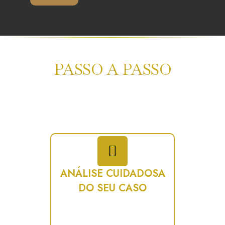
O Processo Da Sua Defesa
PASSO A PASSO
Nosso compromisso começa no primeiro contato:
explicar tudo
com clareza
e tornar o processo mais leve para você.
Cuidamos da sua causa com estratégia, atenção e excelência
jurídica.
ANÁLISE CUIDADOSA
DO SEU CASO
Escutamos você com atenção e
avaliamos todos os detalhes para