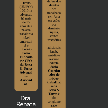
defesa dos
Direito
direitos
(UNIFOR
dos
, 2010.1)
trabalhado
advogado
res. Atua
há mais
em ações
de 15
por
anos atua
demissão
na área
injusta,
trabalhista
verbas
, cível,
rescisórias
empresari
,
al e
adicionais
tributário,
legais,
Sócio
assédio e
Fundado
rescisão
r e CEO
indireta.
da Bessa
Sócio
& Torres
Coorden
Advogad
ador do
os
núcleo
Associad
trabalhist
os.
a da
Bessa &
Torres
e
Dra.
do
conglome
Renata
rado