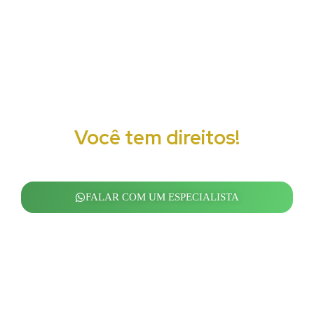
FOI DEMITIDO OU ESTÁ SENDO
DESRESPEITADO NO TRABALHO?
Você tem direitos!
Nós cuidamos de tudo para que você receba o
que é seu por direito.
FALAR COM UM ESPECIALISTA