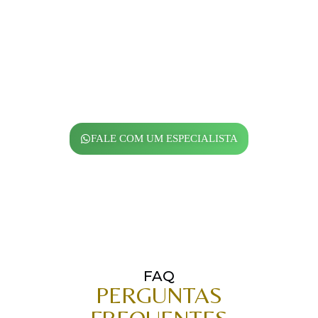
direitos. Se você foi demitido sem receber tudo que
tem direito, sofreu assédio, teve salário atrasado,
exerceu função sem reconhecimento ou trabalhou em
condições insalubres, estamos prontos para te ajudar.
Com atendimento humanizado e estratégico,
analisamos seu caso a fundo e buscamos a melhor
solução para garantir justiça, indenizações e o respeito
que você merece. Atuamos em todo o Brasil, de forma
online ou presencial, com foco total no trabalhador.
FALE COM UM ESPECIALISTA
FAQ
PERGUNTAS