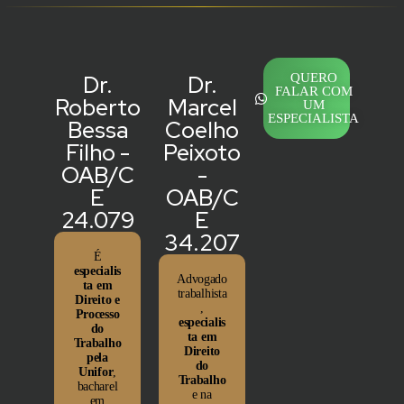
Dr.
Dr.
QUERO
FALAR COM
Roberto
Marcel
UM
ESPECIALISTA
Bessa
Coelho
Filho -
Peixoto
OAB/C
-
E
OAB/C
24.079
E
34.207
É
especialis
Advogado
ta em
trabalhista
Direito e
,
Processo
especialis
do
ta em
Trabalho
Direito
pela
do
Unifor
,
Trabalho
bacharel
e na
em