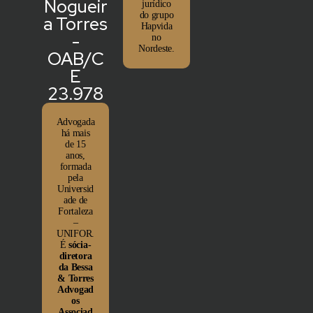
Nogueir
jurídico
do grupo
a Torres
Hapvida
-
no
Nordeste.
OAB/C
E
23.978
Advogada
há mais
de 15
anos,
formada
pela
Universid
ade de
Fortaleza
–
UNIFOR.
É
sócia-
diretora
da Bessa
& Torres
Advogad
os
Associad